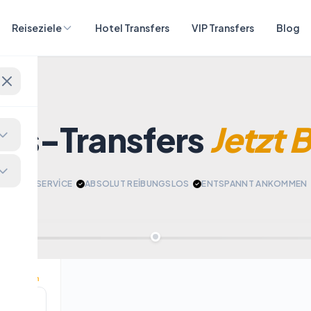
Reiseziele
Hotel Transfers
VIP Transfers
Blog
eis-Transfers
Jetzt 
24/7 SERVİCE
|
ABSOLUT REİBUNGSLOS
|
​ENTSPANNT ANKOMMEN