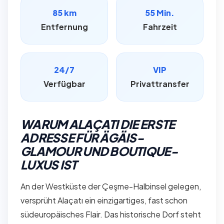
85 km
55 Min.
Entfernung
Fahrzeit
24/7
VIP
Verfügbar
Privattransfer
WARUM ALAÇATI DIE ERSTE
ADRESSE FÜR ÄGÄIS-
GLAMOUR UND BOUTIQUE-
LUXUS IST
An der Westküste der Çeşme-Halbinsel gelegen,
versprüht Alaçatı ein einzigartiges, fast schon
südeuropäisches Flair. Das historische Dorf steht