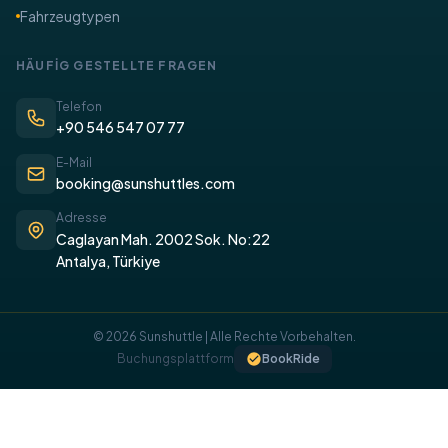
Fahrzeugtypen
​HÄUFİG GESTELLTE FRAGEN
Telefon
+90 546 547 07 77
E-Mail
booking@sunshuttles.com
Adresse
Caglayan Mah. 2002 Sok. No:22
Antalya, Türkiye
© 2026 Sunshuttle | Alle Rechte Vorbehalten.
Buchungsplattform
BookRide