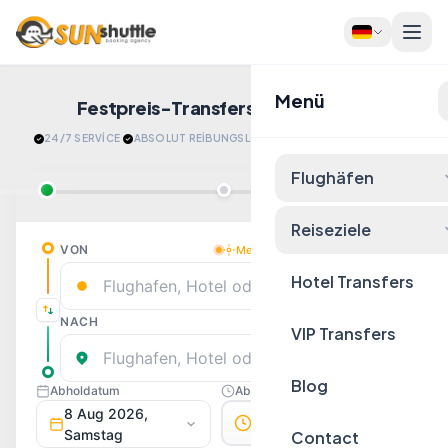
Menü
Festpreis-Transfers
Jetzt Buchen!
24/7 SERVİCE
·
ABSOLUT REİBUNGSLOS
·
​ENTSPANNT ANKOMMEN
Flughäfen
Reiseziele
Hotel Transfers
VIP Transfers
Blog
Contact