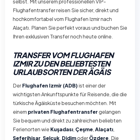
selbst. Mit unserem professionellen VIP-
Flughafentransfer reisen Sie sicher, direkt und
hochkomfortabel vom Flughafen Izmir nach
Alaçatı. Planen Sie perfekt voraus und buchen Sie
Ihren exklusiven Transfer noch heute online.
TRANSFER VOM FLUGHAFEN
IZMIR ZU DEN BELIEBTESTEN
URLAUBSORTEN DER ÄGÄIS
Der
Flughafen Izmir (ADB)
ist einer der
wichtigsten Ankunftspunkte für Reisende, die die
türkische Ägäisküste besuchen möchten. Mit
einem
privaten Flughafentransfer
gelangen
Sie bequem und direkt zu zahlreichen beliebten
Ferienorten wie
Kuşadası
,
Çeşme
,
Alaçatı
,
Seferihisar
,
Selçuk
,
Didim
oder
Özdere
. Die