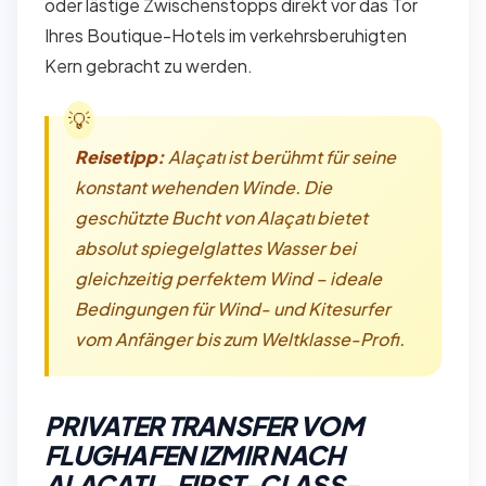
oder lästige Zwischenstopps direkt vor das Tor
Ihres Boutique-Hotels im verkehrsberuhigten
Kern gebracht zu werden.
Reisetipp:
Alaçatı ist berühmt für seine
konstant wehenden Winde. Die
geschützte Bucht von Alaçatı bietet
absolut spiegelglattes Wasser bei
gleichzeitig perfektem Wind – ideale
Bedingungen für Wind- und Kitesurfer
vom Anfänger bis zum Weltklasse-Profi.
PRIVATER TRANSFER VOM
FLUGHAFEN IZMIR NACH
ALAÇATI – FIRST-CLASS-