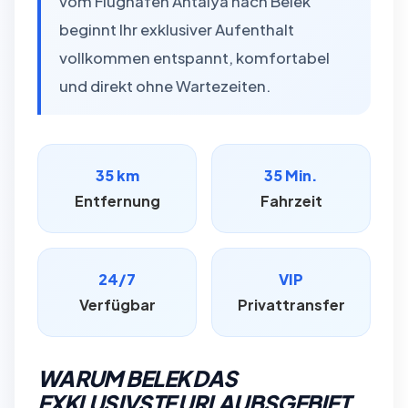
vom Flughafen Antalya nach Belek
beginnt Ihr exklusiver Aufenthalt
vollkommen entspannt, komfortabel
und direkt ohne Wartezeiten.
35 km
35 Min.
Entfernung
Fahrzeit
24/7
VIP
Verfügbar
Privattransfer
WARUM BELEK DAS
EXKLUSIVSTE URLAUBSGEBIET