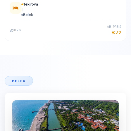
Tekirova
Belek
​AB-PREİS
78 km
€72
BELEK