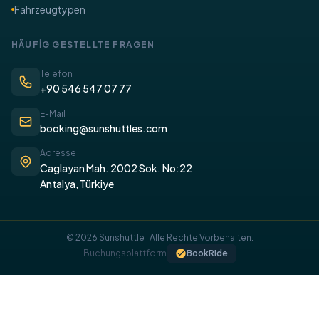
Fahrzeugtypen
​HÄUFİG GESTELLTE FRAGEN
Telefon
+90 546 547 07 77
E-Mail
booking@sunshuttles.com
Adresse
Caglayan Mah. 2002 Sok. No:22
Antalya, Türkiye
© 2026 Sunshuttle | Alle Rechte Vorbehalten.
Buchungsplattform
BookRide