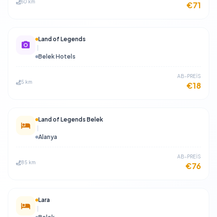
60 km
€71
Land of Legends
Belek Hotels
​AB-PREİS
5 km
€18
Land of Legends Belek
Alanya
​AB-PREİS
85 km
€76
Lara