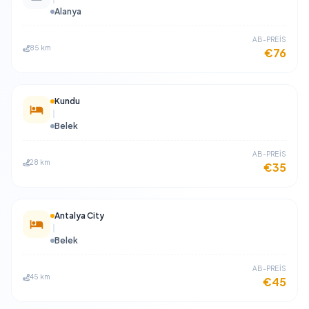
Alanya
​AB-PREİS
85 km
€76
Kundu
Belek
​AB-PREİS
28 km
€35
Antalya City
Belek
​AB-PREİS
45 km
€45