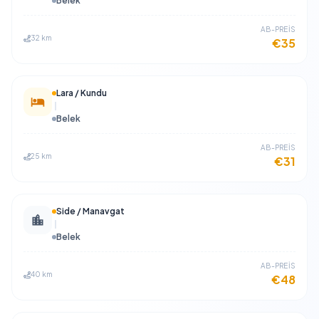
Belek
​AB-PREİS
32 km
€35
Lara / Kundu
Belek
​AB-PREİS
25 km
€31
Side / Manavgat
Belek
​AB-PREİS
40 km
€48