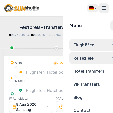
Menü
Festpreis-Transfers
Jetzt Buchen!
24/7 SERVİCE
·
ABSOLUT REİBUNGSLOS
·
​ENTSPANNT ANKOMMEN
Flughäfen
Reiseziele
Hotel Transfers
VIP Transfers
Blog
Contact