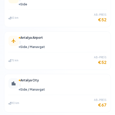
Side
​AB-PREİS
65 km
€52
Antalya Airport
Side / Manavgat
​AB-PREİS
75 km
€52
Antalya City
Side / Manavgat
​AB-PREİS
80 km
€67