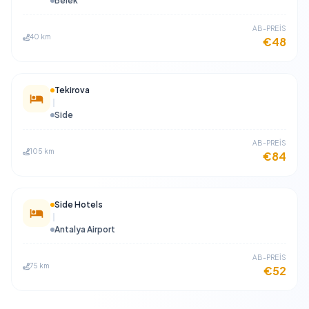
Belek
​AB-PREİS
40 km
€48
Tekirova
Side
​AB-PREİS
105 km
€84
Side Hotels
Antalya Airport
​AB-PREİS
75 km
€52