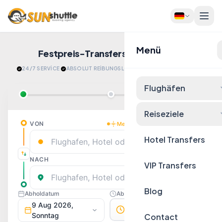
Menü
Festpreis-Transfers
Jetzt Buchen!
24/7 SERVİCE
·
ABSOLUT REİBUNGSLOS
·
​ENTSPANNT ANKOMMEN
Flughäfen
Reiseziele
Hotel Transfers
VIP Transfers
Blog
Contact