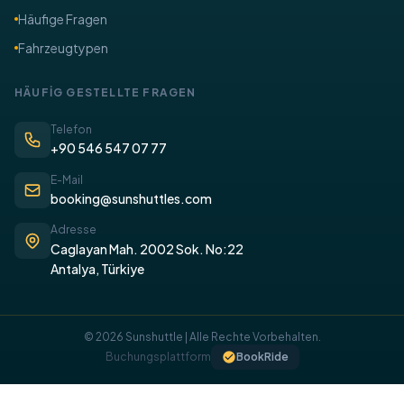
​Häufige Fragen
Fahrzeugtypen
​HÄUFİG GESTELLTE FRAGEN
Telefon
+90 546 547 07 77
E-Mail
booking@sunshuttles.com
Adresse
Caglayan Mah. 2002 Sok. No:22
Antalya, Türkiye
© 2026 Sunshuttle | Alle Rechte Vorbehalten.
Buchungsplattform
BookRide