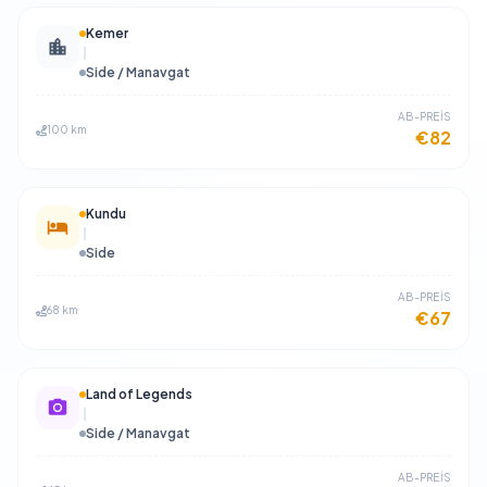
Kemer
Side / Manavgat
​AB-PREİS
100 km
€82
Kundu
Side
​AB-PREİS
68 km
€67
Land of Legends
Side / Manavgat
​AB-PREİS