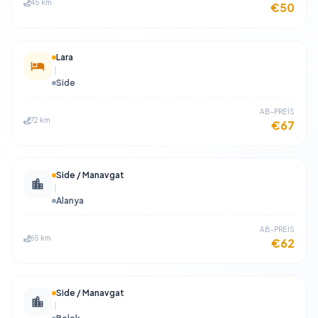
45 km
€50
Lara
Side
​AB-PREİS
72 km
€67
Side / Manavgat
Alanya
​AB-PREİS
65 km
€62
Side / Manavgat