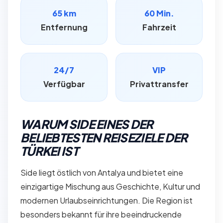
65 km
60 Min.
Entfernung
Fahrzeit
24/7
VIP
Verfügbar
Privattransfer
WARUM SIDE EINES DER
BELIEBTESTEN REISEZIELE DER
TÜRKEI IST
Side liegt östlich von Antalya und bietet eine
einzigartige Mischung aus Geschichte, Kultur und
modernen Urlaubseinrichtungen. Die Region ist
besonders bekannt für ihre beeindruckende