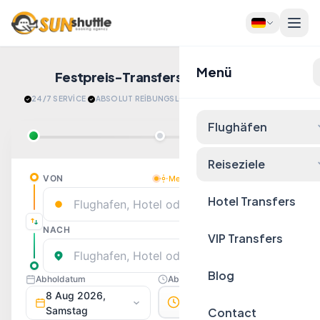
Menü
Festpreis-Transfers
Jetzt Buchen!
24/7 SERVİCE
·
ABSOLUT REİBUNGSLOS
·
​ENTSPANNT ANKOMMEN
Flughäfen
Reiseziele
Hotel Transfers
VIP Transfers
Blog
Contact