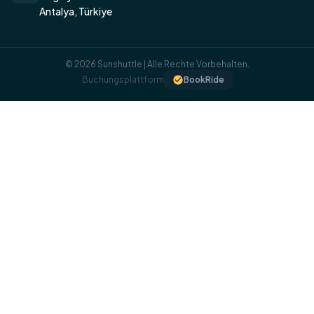
Antalya, Türkiye
© 2026 Sunshuttle | Alle Rechte Vorbehalten.
Buchungsplattform
BookRide
​COOKIE-RICHTLINIE
Wir verwenden Cookies auf unserer Website, um Ihnen ein
optimales Nutzererlebnis zu bieten.