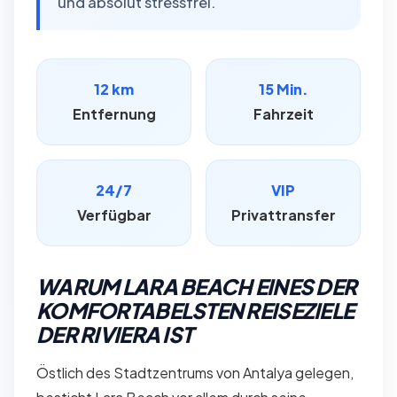
und absolut stressfrei.
12 km
15 Min.
Entfernung
Fahrzeit
24/7
VIP
Verfügbar
Privattransfer
WARUM LARA BEACH EINES DER
KOMFORTABELSTEN REISEZIELE
DER RIVIERA IST
Östlich des Stadtzentrums von Antalya gelegen,