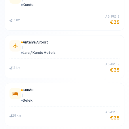
Kundu
​AB-PREİS
18 km
€35
Antalya Airport
Lara / Kundu Hotels
​AB-PREİS
12 km
€35
Kundu
Belek
​AB-PREİS
28 km
€35