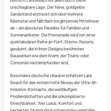
besticht Lara Beach vor allem durch seine
unschlagbare Lage. Der feine, goldgelbe
Sandstrand erstreckt sich über mehrere
Kilometer und fällt flach ins glitzernde Mittelmeer
ab – ein absolutes Paradies für Familien und
Sonnenanbeter. Die Promenade wird von einer
spektakulären Reihe an Fünf-Sterne-Resorts
gesäumt, die in ihren Designs berühmten
Bauwerken wie dem Kreml, der Titanic oder
Concorde nachempfunden sind.
Besonders deutsche Urlauber schätzen Lara
Beach für das extrem hohe Niveau der Ultra-All-
Inclusive-Konzepte, die weitläufigen
Poollandschaften und die unkomplizierte
Erreichbarkeit. Wer Luxus, Komfort und
perfekten Strandurlaub miteinander verbinden