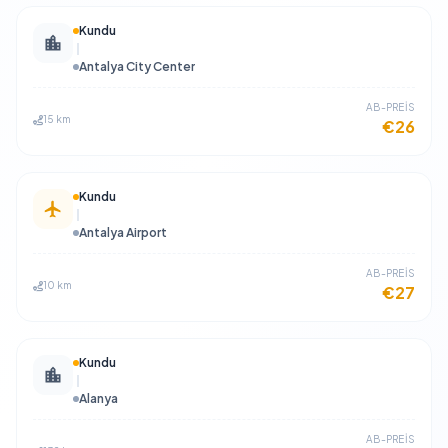
Kundu
Antalya City Center
​AB-PREİS
15 km
€26
Kundu
Antalya Airport
​AB-PREİS
10 km
€27
Kundu
Alanya
​AB-PREİS