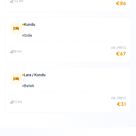
132 km
€86
Kundu
Side
​AB-PREİS
68 km
€67
Lara / Kundu
Belek
​AB-PREİS
25 km
€31