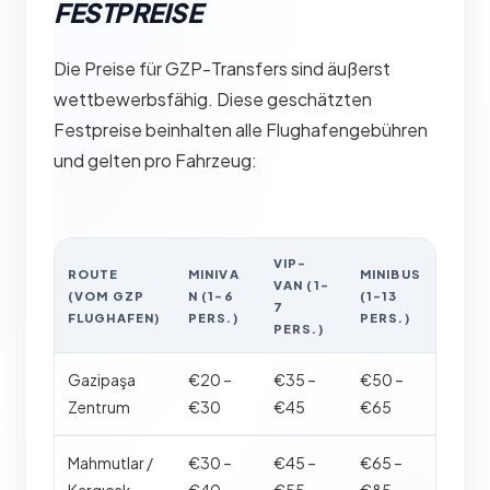
FESTPREISE
Die Preise für GZP-Transfers sind äußerst
wettbewerbsfähig. Diese geschätzten
Festpreise beinhalten alle Flughafengebühren
und gelten pro Fahrzeug:
VIP-
ROUTE
MINIVA
MINIBUS
VAN (1-
(VOM GZP
N (1-6
(1-13
7
FLUGHAFEN)
PERS.)
PERS.)
PERS.)
Gazipaşa
€20 –
€35 –
€50 –
Zentrum
€30
€45
€65
Mahmutlar /
€30 –
€45 –
€65 –