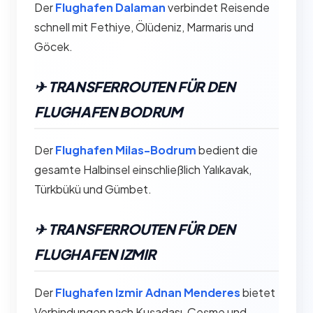
Der
Flughafen Dalaman
verbindet Reisende
schnell mit Fethiye, Ölüdeniz, Marmaris und
Göcek.
✈︎ TRANSFERROUTEN FÜR DEN
FLUGHAFEN BODRUM
Der
Flughafen Milas-Bodrum
bedient die
gesamte Halbinsel einschließlich Yalıkavak,
Türkbükü und Gümbet.
✈︎ TRANSFERROUTEN FÜR DEN
FLUGHAFEN IZMIR
Der
Flughafen Izmir Adnan Menderes
bietet
Verbindungen nach Kuşadası, Çeşme und