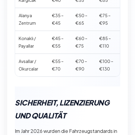
Kargıcak
€40
€55
€85
Alanya
€35 –
€50 –
€75 –
Zentrum
€45
€65
€95
Konaklı /
€45 –
€60 –
€85 –
Payallar
€55
€75
€110
Avsallar /
€55 –
€70 –
€100 –
Okurcalar
€70
€90
€130
SICHERHEIT, LIZENZIERUNG
UND QUALITÄT
Im Jahr 2026 wurden die Fahrzeugstandards in