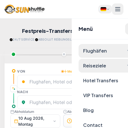
Menü
Festpreis-Transfers
Jetzt Buchen!
24/7 SERVİCE
·
ABSOLUT REİBUNGSLOS
·
​ENTSPANNT ANKOMMEN
Flughäfen
Reiseziele
Hotel Transfers
VIP Transfers
Blog
Contact