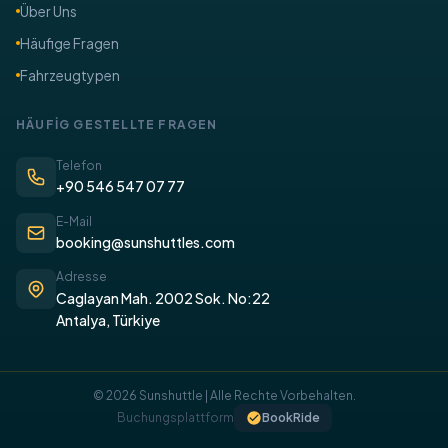
Über Uns
​Häufige Fragen
Fahrzeugtypen
​HÄUFİG GESTELLTE FRAGEN
Telefon
+90 546 547 07 77
E-Mail
booking@sunshuttles.com
Adresse
Caglayan Mah. 2002 Sok. No:22
Antalya, Türkiye
© 2026 Sunshuttle | Alle Rechte Vorbehalten.
Buchungsplattform
BookRide