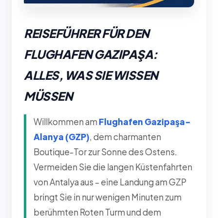
REISEFÜHRER FÜR DEN
FLUGHAFEN GAZIPAŞA:
ALLES, WAS SIE WISSEN
MÜSSEN
Willkommen am
Flughafen Gazipaşa-
Alanya (GZP)
, dem charmanten
Boutique-Tor zur Sonne des Ostens.
Vermeiden Sie die langen Küstenfahrten
von Antalya aus – eine Landung am GZP
bringt Sie in nur wenigen Minuten zum
berühmten Roten Turm und dem