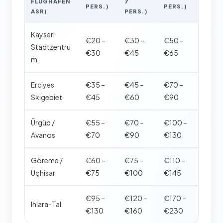
FLUGHAFEN
7
PERS.)
PERS.)
ASR)
PERS.)
Kayseri
€20 –
€30 –
€50 –
Stadtzentru
€30
€45
€65
m
Erciyes
€35 –
€45 –
€70 –
Skigebiet
€45
€60
€90
Ürgüp /
€55 –
€70 –
€100 –
Avanos
€70
€90
€130
Göreme /
€60 –
€75 –
€110 –
Uçhisar
€75
€100
€145
€95 –
€120 –
€170 –
Ihlara-Tal
€130
€160
€230