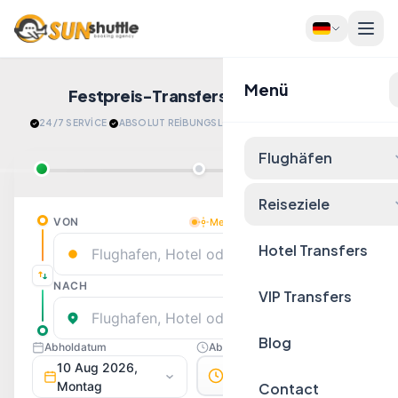
Menü
Festpreis-Transfers
Jetzt Buchen!
24/7 SERVİCE
·
ABSOLUT REİBUNGSLOS
·
​ENTSPANNT ANKOMMEN
Flughäfen
Reiseziele
Hotel Transfers
VIP Transfers
Blog
Contact