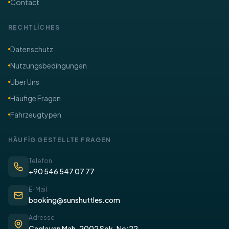
Contact
RECHTLİCHES
​Datenschutz
Nutzungsbedingungen
Über Uns
​Häufige Fragen
Fahrzeugtypen
​HÄUFİG GESTELLTE FRAGEN
Telefon
+90 546 547 07 77
E-Mail
booking@sunshuttles.com
Adresse
Caglayan Mah. 2002 Sok. No:22