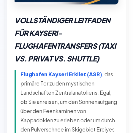
VOLLSTÄNDIGER LEITFADEN
FÜR KAYSERI-
FLUGHAFENTRANSFERS (TAXI
VS. PRIVAT VS. SHUTTLE)
Flughafen Kayseri Erkilet (ASR)
, das
primäre Tor zu den mystischen
Landschaften Zentralanatoliens. Egal,
ob Sie anreisen, um den Sonnenaufgang
über den Feenkaminen von
Kappadokien zu erleben oder um durch
den Pulverschnee im Skigebiet Erciyes