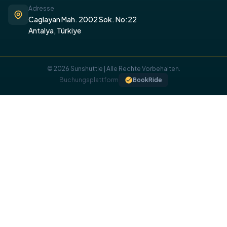
Adresse
Caglayan Mah. 2002 Sok. No:22
Antalya, Türkiye
© 2026 Sunshuttle | Alle Rechte Vorbehalten.
Buchungsplattform
BookRide
​COOKIE-RICHTLINIE
Wir verwenden Cookies auf unserer Website, um Ihnen ein
optimales Nutzererlebnis zu bieten.