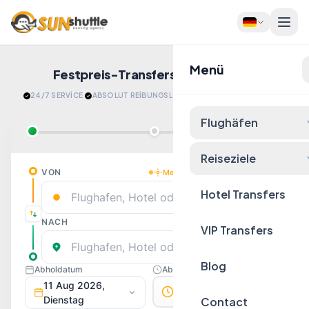
Menü
Festpreis-Transfers
Jetzt Buchen!
24/7 SERVİCE
·
ABSOLUT REİBUNGSLOS
·
​ENTSPANNT ANKOMMEN
Flughäfen
Reiseziele
Hotel Transfers
VIP Transfers
Blog
Contact