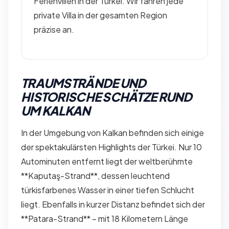
Ferienvillen in der Türkei. Wir fahren jede
private Villa in der gesamten Region
präzise an.
TRAUMSTRÄNDE UND
HISTORISCHE SCHÄTZE RUND
UM KALKAN
In der Umgebung von Kalkan befinden sich einige
der spektakulärsten Highlights der Türkei. Nur 10
Autominuten entfernt liegt der weltberühmte
**Kaputaş-Strand**, dessen leuchtend
türkisfarbenes Wasser in einer tiefen Schlucht
liegt. Ebenfalls in kurzer Distanz befindet sich der
**Patara-Strand** – mit 18 Kilometern Länge