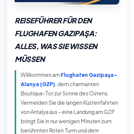
REISEFÜHRER FÜR DEN
FLUGHAFEN GAZIPAŞA:
ALLES, WAS SIE WISSEN
MÜSSEN
Willkommen am
Flughafen Gazipaşa-
Alanya (GZP)
, dem charmanten
Boutique-Tor zur Sonne des Ostens.
Vermeiden Sie die langen Küstenfahrten
von Antalya aus – eine Landung am GZP
bringt Sie in nur wenigen Minuten zum
berühmten Roten Turm und dem