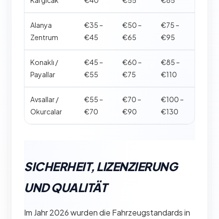
Kargıcak
€40
€55
€85
Alanya
€35 –
€50 –
€75 –
Zentrum
€45
€65
€95
Konaklı /
€45 –
€60 –
€85 –
Payallar
€55
€75
€110
Avsallar /
€55 –
€70 –
€100 –
Okurcalar
€70
€90
€130
SICHERHEIT, LIZENZIERUNG
UND QUALITÄT
Im Jahr 2026 wurden die Fahrzeugstandards in