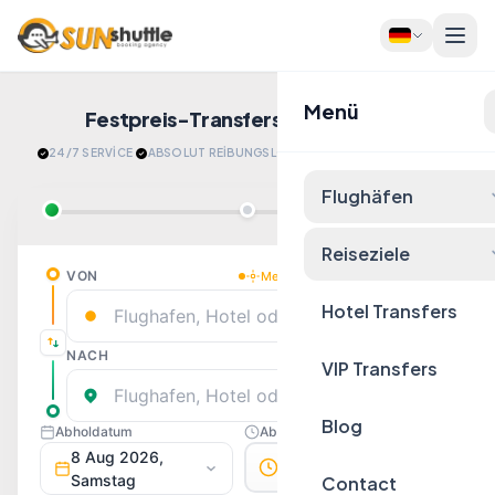
Menü
Festpreis-Transfers
Jetzt Buchen!
24/7 SERVİCE
·
ABSOLUT REİBUNGSLOS
·
​ENTSPANNT ANKOMMEN
Flughäfen
Reiseziele
Hotel Transfers
VIP Transfers
Blog
Contact