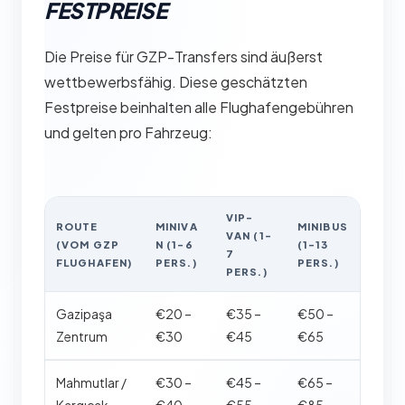
FESTPREISE
Die Preise für GZP-Transfers sind äußerst
wettbewerbsfähig. Diese geschätzten
Festpreise beinhalten alle Flughafengebühren
und gelten pro Fahrzeug:
VIP-
ROUTE
MINIVA
MINIBUS
VAN (1-
(VOM GZP
N (1-6
(1-13
7
FLUGHAFEN)
PERS.)
PERS.)
PERS.)
Gazipaşa
€20 –
€35 –
€50 –
Zentrum
€30
€45
€65
Mahmutlar /
€30 –
€45 –
€65 –