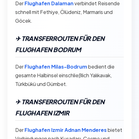
Der
Flughafen Dalaman
verbindet Reisende
schnell mit Fethiye, Ölüdeniz, Marmaris und
Göcek.
✈︎ TRANSFERROUTEN FÜR DEN
FLUGHAFEN BODRUM
Der
Flughafen Milas-Bodrum
bedient die
gesamte Halbinsel einschließlich Yalıkavak,
Türkbükü und Gümbet.
✈︎ TRANSFERROUTEN FÜR DEN
FLUGHAFEN IZMIR
Der
Flughafen Izmir Adnan Menderes
bietet
Verbindungen nach Kuşadası, Çeşme und