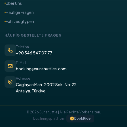
Über Uns
​Häufige Fragen
Fahrzeugtypen
​HÄUFİG GESTELLTE FRAGEN
Telefon
+90 546 547 07 77
E-Mail
booking@sunshuttles.com
Adresse
Caglayan Mah. 2002 Sok. No:22
Antalya, Türkiye
© 2026 Sunshuttle | Alle Rechte Vorbehalten.
Buchungsplattform
BookRide